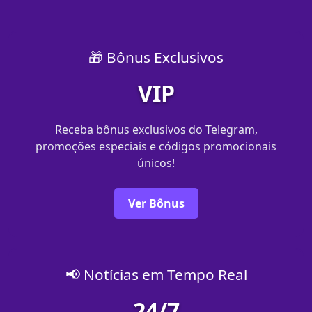
🎁 Bônus Exclusivos
VIP
Receba bônus exclusivos do Telegram,
promoções especiais e códigos promocionais
únicos!
Ver Bônus
📢 Notícias em Tempo Real
24/7