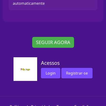
automaticamente
SEGUIR AGORA
Acessos
Login
Registrar-se