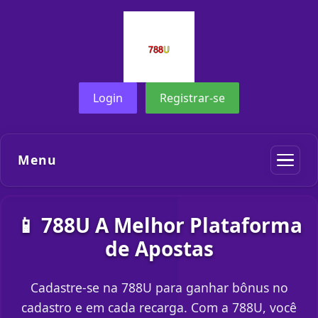
Login
Registrar-se
Menu
📱 788U A Melhor Plataforma
de Apostas
Cadastre-se na 788U para ganhar bônus no
cadastro e em cada recarga. Com a 788U, você