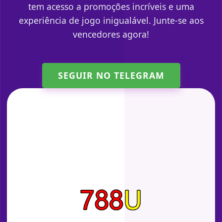
tem acesso a promoções incríveis e uma
experiência de jogo inigualável. Junte-se aos
vencedores agora!
SEGUIR NO TELEGRAM