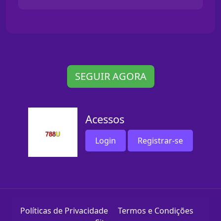
SEGUIR AGORA
Acessos
Login
Registrar-se
Políticas de Privacidade
Termos e Condições