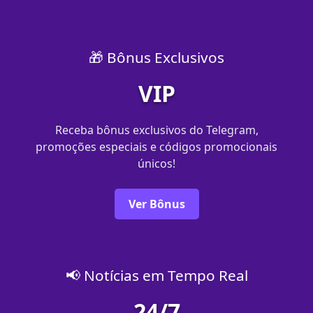
🎁 Bônus Exclusivos
VIP
Receba bônus exclusivos do Telegram,
promoções especiais e códigos promocionais
únicos!
Ver Bônus
📢 Notícias em Tempo Real
24/7