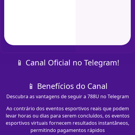
📱 Canal Oficial no Telegram!
📱 Benefícios do Canal
Descubra as vantagens de seguir a 788U no Telegram
Ao contrário dos eventos esportivos reais que podem
levar horas ou dias para serem concluídos, os eventos
esportivos virtuais fornecem resultados instantâneos,
permitindo pagamentos rápidos