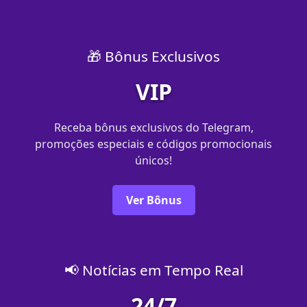
🎁 Bônus Exclusivos
VIP
Receba bônus exclusivos do Telegram,
promoções especiais e códigos promocionais
únicos!
Ver Bônus
📢 Notícias em Tempo Real
24/7