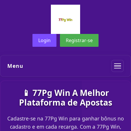
Login
Registrar-se
Menu
📱 77Pg Win A Melhor
Plataforma de Apostas
Cadastre-se na 77Pg Win para ganhar bônus no
cadastro e em cada recarga. Com a 77Pg Win,