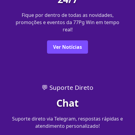
Fique por dentro de todas as novidades,
promoções e eventos da 77Pg Win em tempo
real!
Ver Notícias
💬 Suporte Direto
Chat
Suporte direto via Telegram, respostas rápidas e
atendimento personalizado!