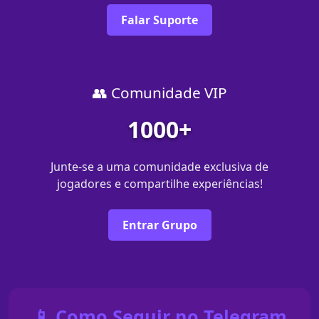
Falar Suporte
👥 Comunidade VIP
1000+
Junte-se a uma comunidade exclusiva de
jogadores e compartilhe experiências!
Entrar Grupo
📱 Como Seguir no Telegram