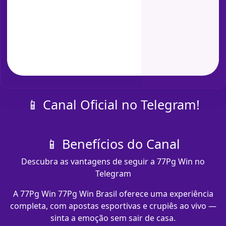
📱 Canal Oficial no Telegram!
📱 Benefícios do Canal
Descubra as vantagens de seguir a 77Pg Win no
Telegram
A 77Pg Win 77Pg Win Brasil oferece uma experiência
completa, com apostas esportivas e crupiês ao vivo —
sinta a emoção sem sair de casa.