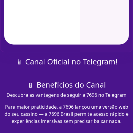
📱 Canal Oficial no Telegram!
📱 Benefícios do Canal
Descubra as vantagens de seguir a 7696 no Telegram
Para maior praticidade, a 7696 lançou uma versão web
do seu cassino — a 7696 Brasil permite acesso rápido e
experiências imersivas sem precisar baixar nada.