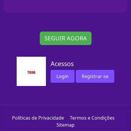
SEGUIR AGORA
Acessos
Login
Registrar-se
Políticas de Privacidade
Termos e Condições
Sitemap