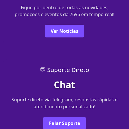
Fique por dentro de todas as novidades,
promoções e eventos da 7696 em tempo real!
Ver Notícias
💬 Suporte Direto
Chat
Suporte direto via Telegram, respostas rápidas e
atendimento personalizado!
Falar Suporte