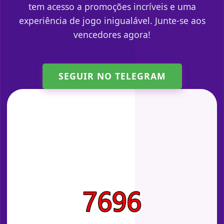
tem acesso a promoções incríveis e uma
experiência de jogo inigualável. Junte-se aos
vencedores agora!
SEGUIR NO TELEGRAM