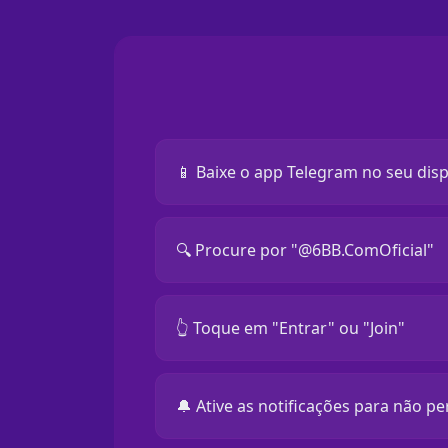
📱 Baixe o app Telegram no seu disp
🔍 Procure por "@6BB.ComOficial"
👆 Toque em "Entrar" ou "Join"
🔔 Ative as notificações para não p