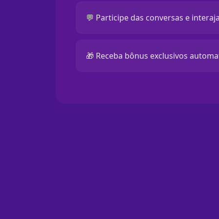
💬 Participe das conversas e interaj
🎁 Receba bônus exclusivos autom