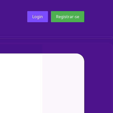
Login
Registrar-se