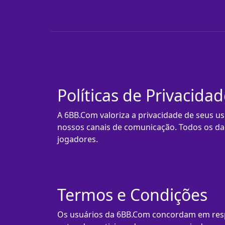
Políticas de Privacida
A 6BB.Com valoriza a privacidade de seus 
nossos canais de comunicação. Todos os dad
jogadores.
Termos e Condições
Os usuários da 6BB.Com concordam em respe