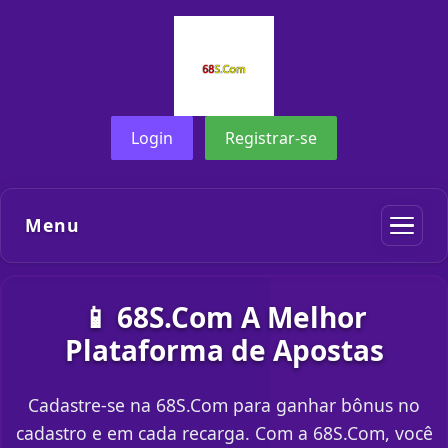
Login
Registrar-se
Menu
📱 68S.Com A Melhor
Plataforma de Apostas
Cadastre-se na 68S.Com para ganhar bônus no
cadastro e em cada recarga. Com a 68S.Com, você