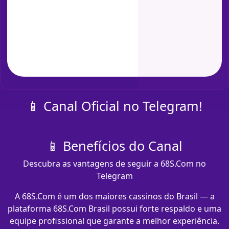
📱 Canal Oficial no Telegram!
📱 Benefícios do Canal
Descubra as vantagens de seguir a 68S.Com no
Telegram
A 68S.Com é um dos maiores cassinos do Brasil — a
plataforma 68S.Com Brasil possui forte respaldo e uma
equipe profissional que garante a melhor experiência.