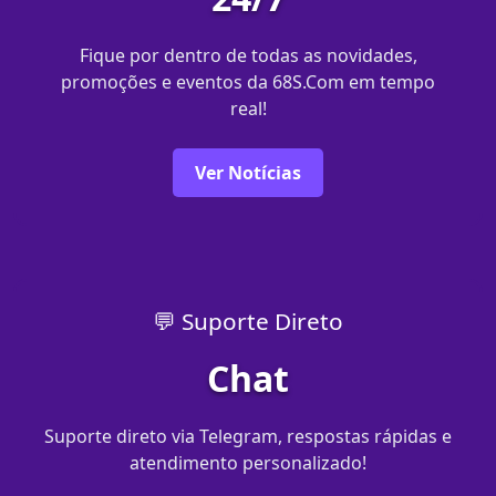
Fique por dentro de todas as novidades,
promoções e eventos da 68S.Com em tempo
real!
Ver Notícias
💬 Suporte Direto
Chat
Suporte direto via Telegram, respostas rápidas e
atendimento personalizado!