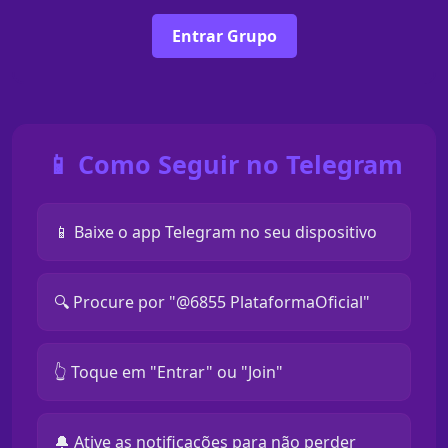
Entrar Grupo
📱 Como Seguir no Telegram
📱 Baixe o app Telegram no seu dispositivo
🔍 Procure por "@6855 PlataformaOficial"
👆 Toque em "Entrar" ou "Join"
🔔 Ative as notificações para não perder