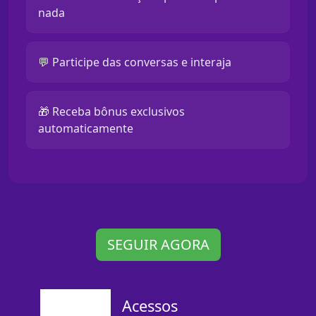
nada
💬 Participe das conversas e interaja
🎁 Receba bônus exclusivos
automaticamente
SEGUIR AGORA
Acessos