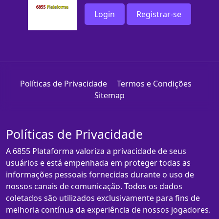
Login
Registrar-se
Políticas de Privacidade
Termos e Condições
Sitemap
Políticas de Privacidade
A 6855 Plataforma valoriza a privacidade de seus
usuários e está empenhada em proteger todas as
informações pessoais fornecidas durante o uso de
nossos canais de comunicação. Todos os dados
coletados são utilizados exclusivamente para fins de
melhoria contínua da experiência de nossos jogadores.