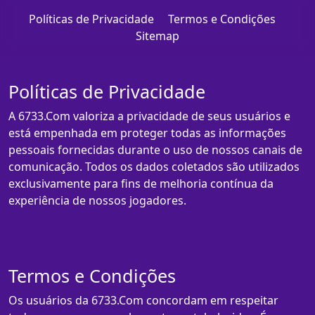
Políticas de Privacidade
Termos e Condições
Sitemap
Políticas de Privacidade
A 6733.Com valoriza a privacidade de seus usuários e
está empenhada em proteger todas as informações
pessoais fornecidas durante o uso de nossos canais de
comunicação. Todos os dados coletados são utilizados
exclusivamente para fins de melhoria contínua da
experiência de nossos jogadores.
Termos e Condições
Os usuários da 6733.Com concordam em respeitar