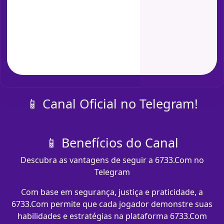
📱 Canal Oficial no Telegram!
📱 Benefícios do Canal
Descubra as vantagens de seguir a 6733.Com no
Telegram
Com base em segurança, justiça e praticidade, a
6733.Com permite que cada jogador demonstre suas
habilidades e estratégias na plataforma 6733.Com