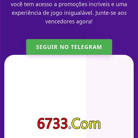
você tem acesso a promoções incríveis e uma
experiência de jogo inigualável. Junte-se aos
vencedores agora!
SEGUIR NO TELEGRAM