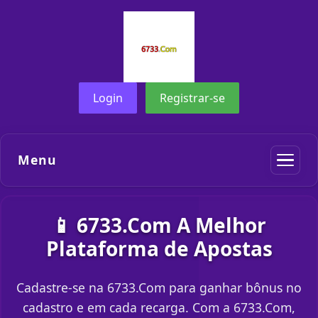
Login
Registrar-se
Menu
📱 6733.Com A Melhor
Plataforma de Apostas
Cadastre-se na 6733.Com para ganhar bônus no
cadastro e em cada recarga. Com a 6733.Com,