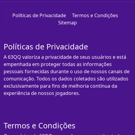
Políticas de Privacidade
Termos e Condições
Sitemap
Políticas de Privacidade
A 63QQ valoriza a privacidade de seus usuários e está
empenhada em proteger todas as informações
pessoais fornecidas durante o uso de nossos canais de
comunicação. Todos os dados coletados são utilizados
exclusivamente para fins de melhoria contínua da
experiência de nossos jogadores.
Termos e Condições