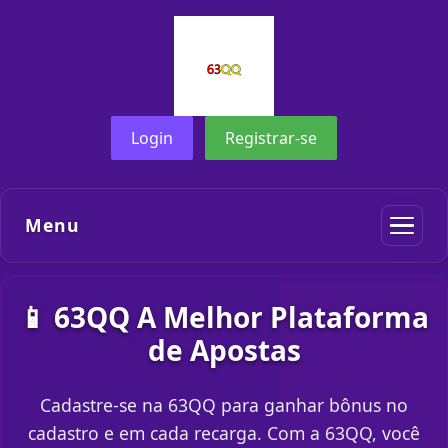
Login
Registrar-se
Menu
📱 63QQ A Melhor Plataforma
de Apostas
Cadastre-se na 63QQ para ganhar bônus no
cadastro e em cada recarga. Com a 63QQ, você