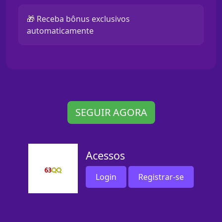
🎁 Receba bônus exclusivos
automaticamente
SEGUIR AGORA
Acessos
Login
Registrar-se