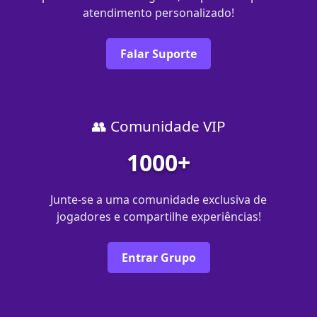
atendimento personalizado!
Falar Suporte
👥 Comunidade VIP
1000+
Junte-se a uma comunidade exclusiva de
jogadores e compartilhe experiências!
Entrar Grupo