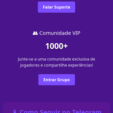
Falar Suporte
👥 Comunidade VIP
1000+
Junte-se a uma comunidade exclusiva de
jogadores e compartilhe experiências!
Entrar Grupo
📱 Como Seguir no Telegram