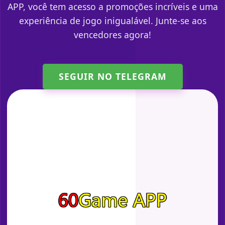
APP, você tem acesso a promoções incríveis e uma
experiência de jogo inigualável. Junte-se aos
vencedores agora!
SEGUIR NO TELEGRAM