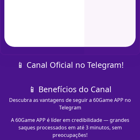
📱 Canal Oficial no Telegram!
📱 Benefícios do Canal
Descubra as vantagens de seguir a 60Game APP no
Telegram
A 60Game APP é líder em credibilidade — grandes
saques processados em até 3 minutos, sem
preocupações!