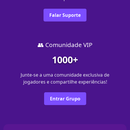
Falar Suporte
👥 Comunidade VIP
1000+
Junte-se a uma comunidade exclusiva de
jogadores e compartilhe experiências!
Entrar Grupo