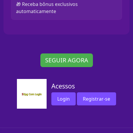
🎁 Receba bônus exclusivos
automaticamente
SEGUIR AGORA
Acessos
Login
Registrar-se