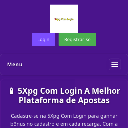
Login
Registrar-se
Menu
📱 5Xpg Com Login A Melhor
Plataforma de Apostas
Cadastre-se na 5Xpg Com Login para ganhar
bônus no cadastro e em cada recarga. Com a