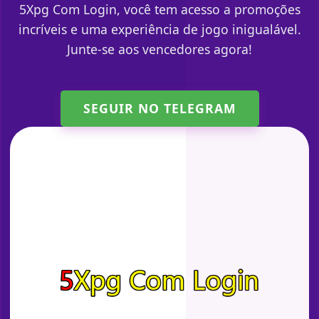
5Xpg Com Login, você tem acesso a promoções
incríveis e uma experiência de jogo inigualável.
Junte-se aos vencedores agora!
SEGUIR NO TELEGRAM