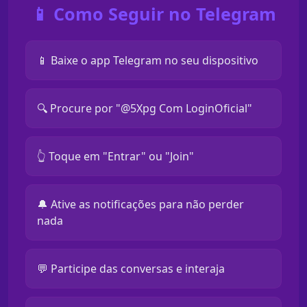
📱 Como Seguir no Telegram
📱 Baixe o app Telegram no seu dispositivo
🔍 Procure por "@5Xpg Com LoginOficial"
👆 Toque em "Entrar" ou "Join"
🔔 Ative as notificações para não perder
nada
💬 Participe das conversas e interaja