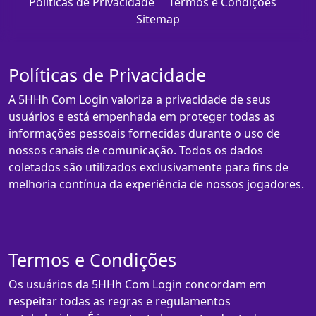
Políticas de Privacidade
Termos e Condições
Sitemap
Políticas de Privacidade
A 5HHh Com Login valoriza a privacidade de seus
usuários e está empenhada em proteger todas as
informações pessoais fornecidas durante o uso de
nossos canais de comunicação. Todos os dados
coletados são utilizados exclusivamente para fins de
melhoria contínua da experiência de nossos jogadores.
Termos e Condições
Os usuários da 5HHh Com Login concordam em
respeitar todas as regras e regulamentos