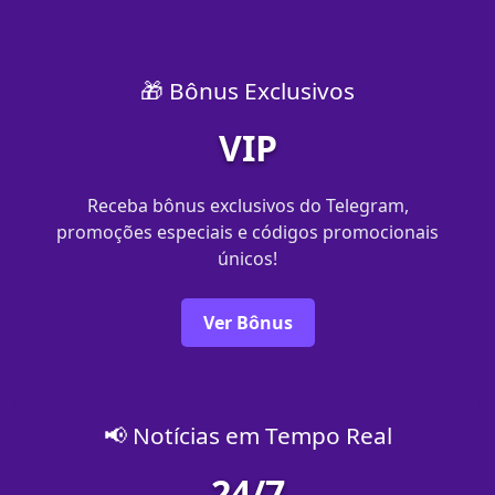
🎁 Bônus Exclusivos
VIP
Receba bônus exclusivos do Telegram,
promoções especiais e códigos promocionais
únicos!
Ver Bônus
📢 Notícias em Tempo Real
24/7