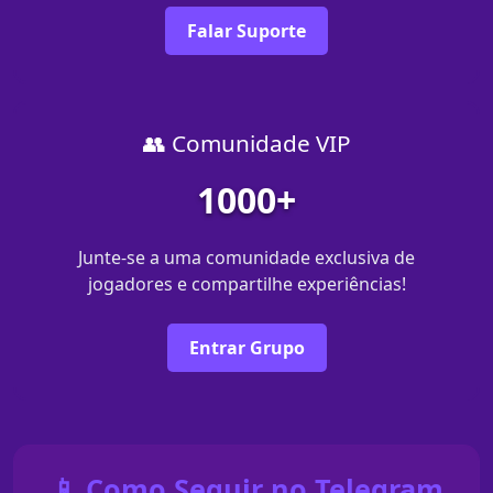
Falar Suporte
👥 Comunidade VIP
1000+
Junte-se a uma comunidade exclusiva de
jogadores e compartilhe experiências!
Entrar Grupo
📱 Como Seguir no Telegram