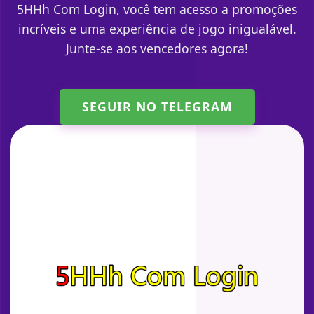
5HHh Com Login, você tem acesso a promoções
incríveis e uma experiência de jogo inigualável.
Junte-se aos vencedores agora!
SEGUIR NO TELEGRAM