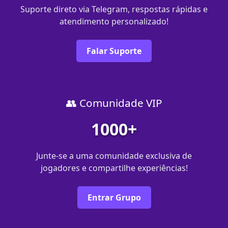
Suporte direto via Telegram, respostas rápidas e
atendimento personalizado!
Falar Suporte
👥 Comunidade VIP
1000+
Junte-se a uma comunidade exclusiva de
jogadores e compartilhe experiências!
Entrar Grupo