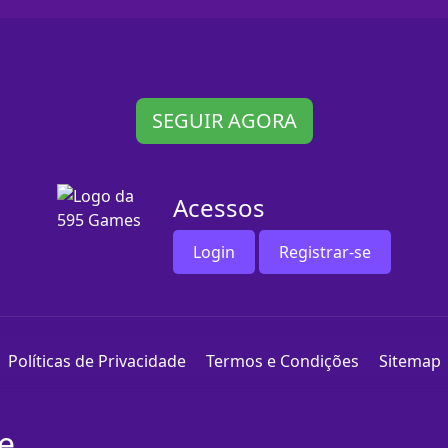
SEGUIR AGORA
Acessos
Login
Registrar-se
Políticas de Privacidade
Termos e Condições
Sitemap
de