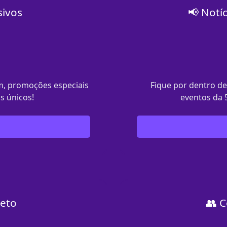
sivos
📢 Notí
m, promoções especiais
Fique por dentro d
s únicos!
eventos da 
reto
👥 