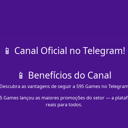
📱 Canal Oficial no Telegram!
📱 Benefícios do Canal
Descubra as vantagens de seguir a 595 Games no Telegra
595 Games lançou as maiores promoções do setor — a plata
reais para todos.