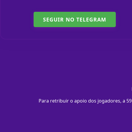
SEGUIR NO TELEGRAM
Para retribuir o apoio dos jogadores, a 