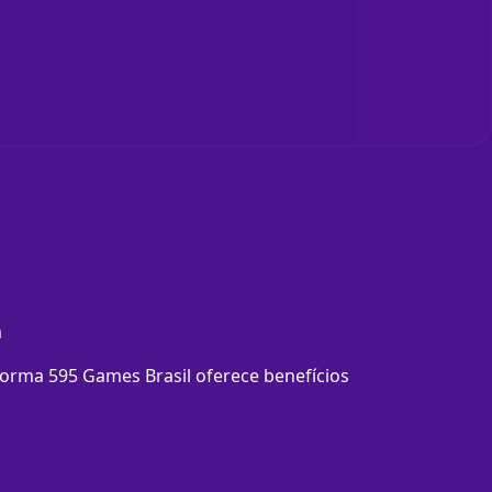
m
forma 595 Games Brasil oferece benefícios