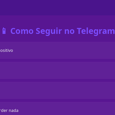
📱 Como Seguir no Telegram
ositivo
erder nada