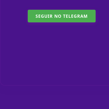
SEGUIR NO TELEGRAM