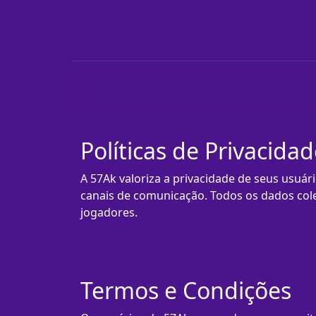
Políticas de Privacida
A 57Ak valoriza a privacidade de seus usuá
canais de comunicação. Todos os dados cole
jogadores.
Termos e Condições