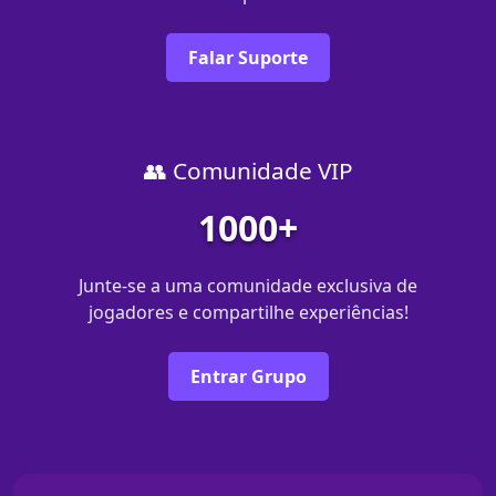
Falar Suporte
👥 Comunidade VIP
1000+
Junte-se a uma comunidade exclusiva de
jogadores e compartilhe experiências!
Entrar Grupo