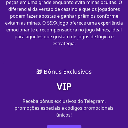
peças em uma grade enquanto evita minas ocultas. O
diferencial da versão de cassino é que os jogadores
podem fazer apostas e ganhar prêmios conforme
evitam as minas. O 55XX Jogo oferece uma experiência
emocionante e recompensadora no jogo Mines, ideal
para aqueles que gostam de jogos de lógica e
estratégia.
🎁 Bônus Exclusivos
VIP
Receba bônus exclusivos do Telegram,
promoções especiais e códigos promocionais
únicos!