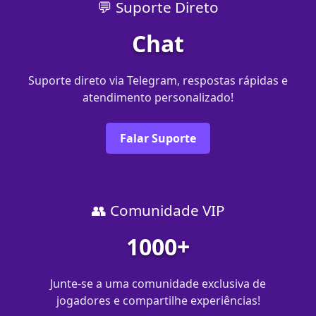
💬 Suporte Direto
Chat
Suporte direto via Telegram, respostas rápidas e
atendimento personalizado!
Falar Suporte
👥 Comunidade VIP
1000+
Junte-se a uma comunidade exclusiva de
jogadores e compartilhe experiências!