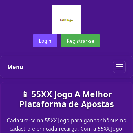
Login
Registrar-se
Menu
📱 55XX Jogo A Melhor
Plataforma de Apostas
Cadastre-se na 55XX Jogo para ganhar bônus no
cadastro e em cada recarga. Com a 55XX Jogo,