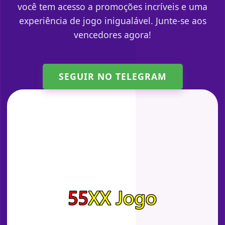
você tem acesso a promoções incríveis e uma
experiência de jogo inigualável. Junte-se aos
vencedores agora!
SEGUIR NO TELEGRAM