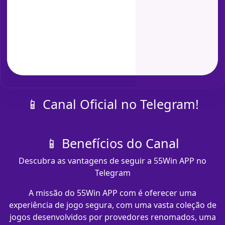
📱 Canal Oficial no Telegram!
📱 Benefícios do Canal
Descubra as vantagens de seguir a 55Win APP no
Telegram
A missão do 55Win APP com​ é oferecer uma
experiência de jogo segura, com uma vasta coleção de
jogos desenvolvidos por provedores renomados, uma