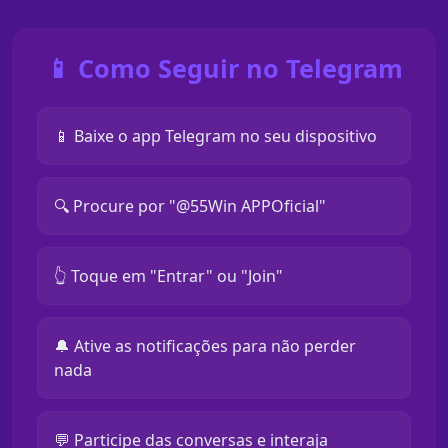
📱 Como Seguir no Telegram
📱 Baixe o app Telegram no seu dispositivo
🔍 Procure por "@55Win APPOficial"
👆 Toque em "Entrar" ou "Join"
🔔 Ative as notificações para não perder
nada
💬 Participe das conversas e interaja