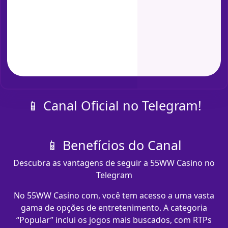
📱 Canal Oficial no Telegram!
📱 Benefícios do Canal
Descubra as vantagens de seguir a 55WW Casino no
Telegram
No 55WW Casino com​, você tem acesso a uma vasta
gama de opções de entretenimento. A categoria
“Popular” inclui os jogos mais buscados, com RTPs