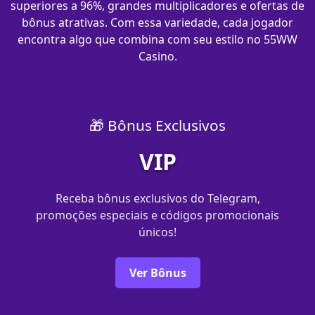
superiores a 96%, grandes multiplicadores e ofertas de
bônus atrativas. Com essa variedade, cada jogador
encontra algo que combina com seu estilo no 55WW
Casino.
🎁 Bônus Exclusivos
VIP
Receba bônus exclusivos do Telegram,
promoções especiais e códigos promocionais
únicos!
Ver Bônus