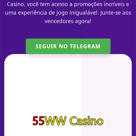
Casino, você tem acesso a promoções incríveis e
uma experiência de jogo inigualável. Junte-se aos
vencedores agora!
SEGUIR NO TELEGRAM