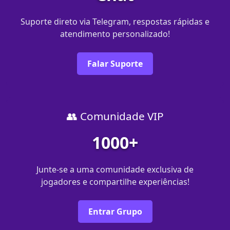
Suporte direto via Telegram, respostas rápidas e
atendimento personalizado!
Falar Suporte
👥 Comunidade VIP
1000+
Junte-se a uma comunidade exclusiva de
jogadores e compartilhe experiências!
Entrar Grupo