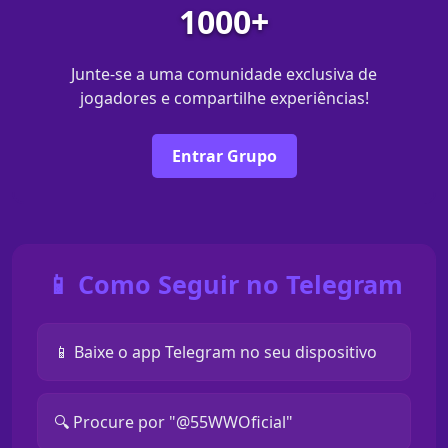
1000+
Junte-se a uma comunidade exclusiva de
jogadores e compartilhe experiências!
Entrar Grupo
📱 Como Seguir no Telegram
📱 Baixe o app Telegram no seu dispositivo
🔍 Procure por "@55WWOficial"