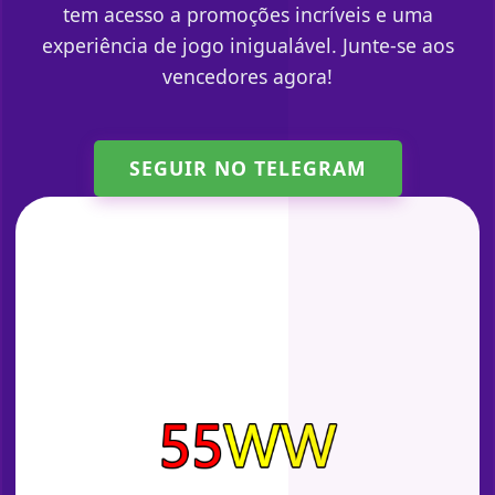
tem acesso a promoções incríveis e uma
experiência de jogo inigualável. Junte-se aos
vencedores agora!
SEGUIR NO TELEGRAM