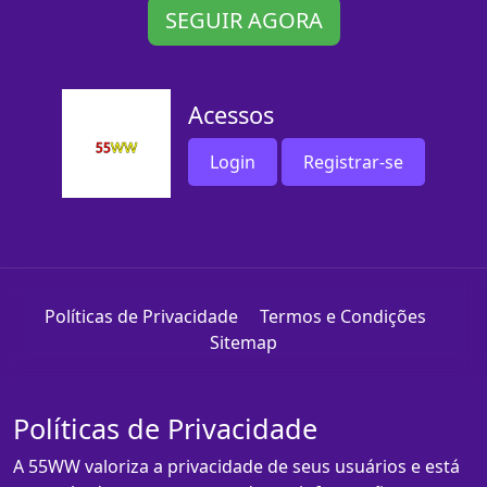
SEGUIR AGORA
Acessos
Login
Registrar-se
Políticas de Privacidade
Termos e Condições
Sitemap
Políticas de Privacidade
A 55WW valoriza a privacidade de seus usuários e está