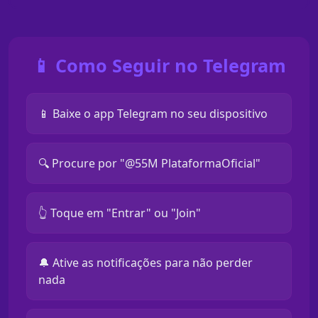
📱 Como Seguir no Telegram
📱 Baixe o app Telegram no seu dispositivo
🔍 Procure por "@55M PlataformaOficial"
👆 Toque em "Entrar" ou "Join"
🔔 Ative as notificações para não perder
nada