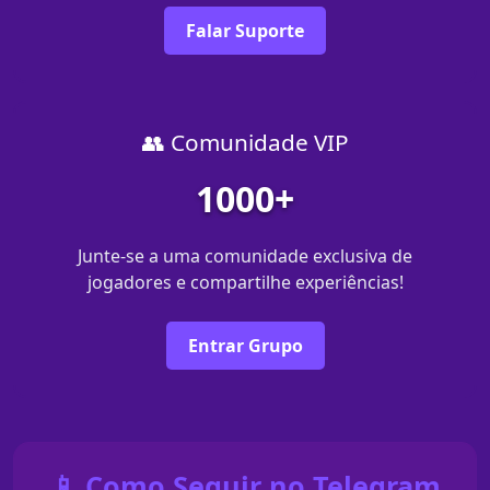
Falar Suporte
👥 Comunidade VIP
1000+
Junte-se a uma comunidade exclusiva de
jogadores e compartilhe experiências!
Entrar Grupo
📱 Como Seguir no Telegram