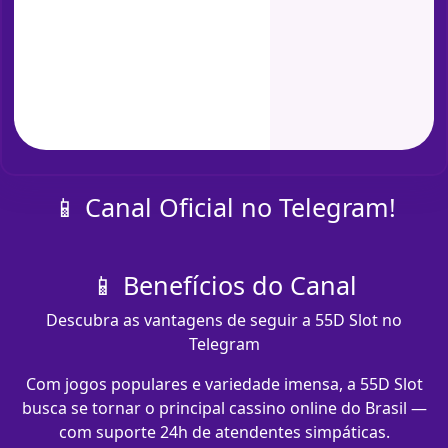
📱 Canal Oficial no Telegram!
📱 Benefícios do Canal
Descubra as vantagens de seguir a 55D Slot no
Telegram
Com jogos populares e variedade imensa, a 55D Slot
busca se tornar o principal cassino online do Brasil —
com suporte 24h de atendentes simpáticas.