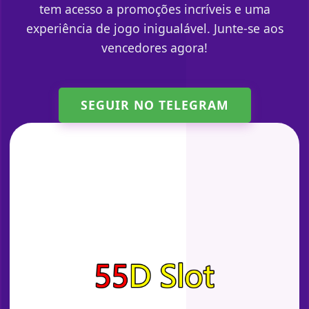
tem acesso a promoções incríveis e uma
experiência de jogo inigualável. Junte-se aos
vencedores agora!
SEGUIR NO TELEGRAM