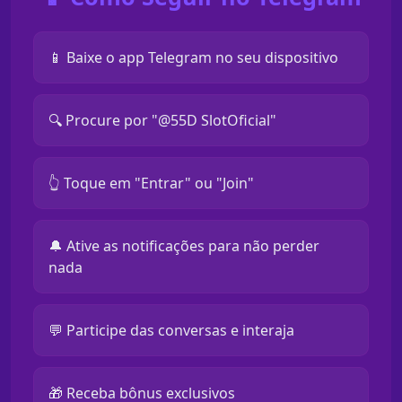
📱 Baixe o app Telegram no seu dispositivo
🔍 Procure por "@55D SlotOficial"
👆 Toque em "Entrar" ou "Join"
🔔 Ative as notificações para não perder
nada
💬 Participe das conversas e interaja
🎁 Receba bônus exclusivos