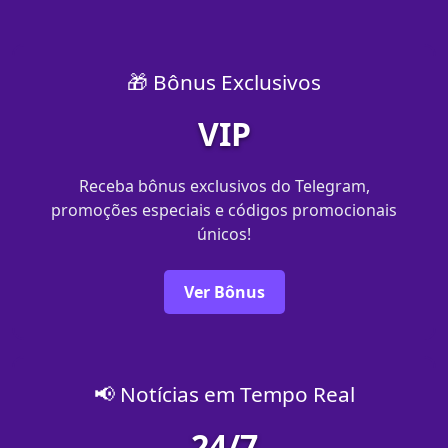
🎁 Bônus Exclusivos
VIP
Receba bônus exclusivos do Telegram,
promoções especiais e códigos promocionais
únicos!
Ver Bônus
📢 Notícias em Tempo Real
24/7