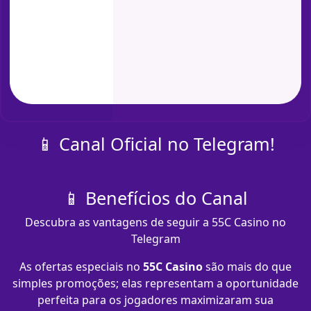
📱 Canal Oficial no Telegram!
📱 Benefícios do Canal
Descubra as vantagens de seguir a 55C Casino no
Telegram
As ofertas especiais no
55C Casino
são mais do que
simples promoções; elas representam a oportunidade
perfeita para os jogadores maximizaram sua