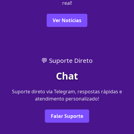
real!
Ver Notícias
💬 Suporte Direto
Chat
Suporte direto via Telegram, respostas rápidas e
atendimento personalizado!
Falar Suporte