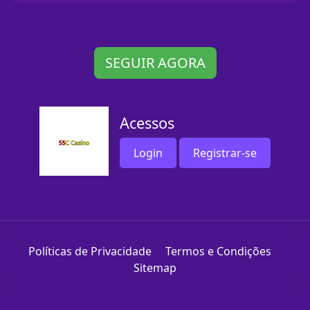
SEGUIR AGORA
Acessos
Login
Registrar-se
Políticas de Privacidade
Termos e Condições
Sitemap