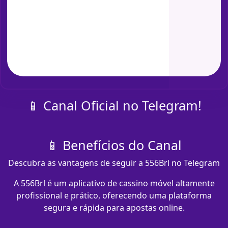
📱 Canal Oficial no Telegram!
📱 Benefícios do Canal
Descubra as vantagens de seguir a 556Brl no Telegram
A 556Brl é um aplicativo de cassino móvel altamente
profissional e prático, oferecendo uma plataforma
segura e rápida para apostas online.