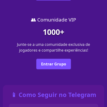
👥 Comunidade VIP
1000+
Junte-se a uma comunidade exclusiva de
jogadores e compartilhe experiências!
Entrar Grupo
📱 Como Seguir no Telegram