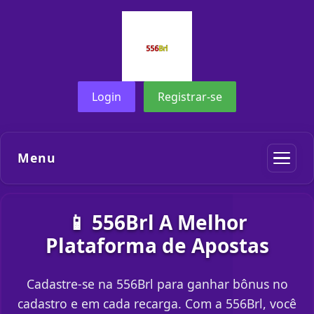
Login
Registrar-se
Menu
📱 556Brl A Melhor
Plataforma de Apostas
Cadastre-se na 556Brl para ganhar bônus no
cadastro e em cada recarga. Com a 556Brl, você