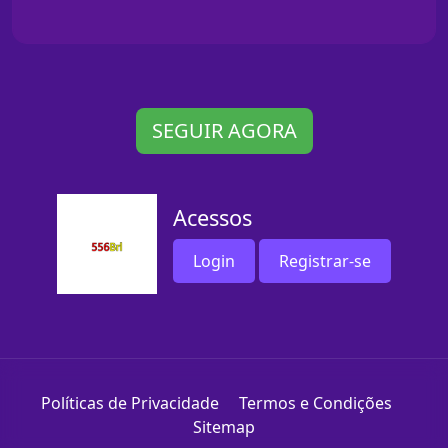
SEGUIR AGORA
Acessos
Login
Registrar-se
Políticas de Privacidade
Termos e Condições
Sitemap