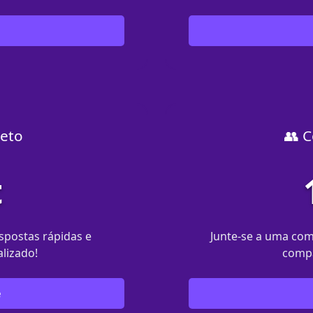
reto
👥 
t
espostas rápidas e
Junte-se a uma com
lizado!
compa
e