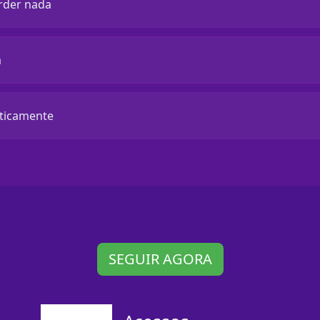
erder nada
a
aticamente
SEGUIR AGORA