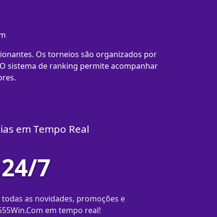
am
cionantes. Os torneios são organizados por
. O sistema de ranking permite acompanhar
res.
cias em Tempo Real
24/7
e todas as novidades, promoções e
555Win.Com em tempo real!