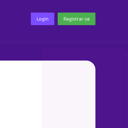
Login
Registrar-se