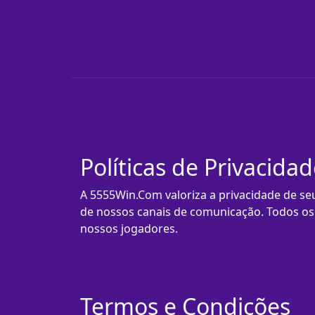
Políticas de Privacida
A 5555Win.Com valoriza a privacidade de s
de nossos canais de comunicação. Todos os 
nossos jogadores.
Termos e Condições