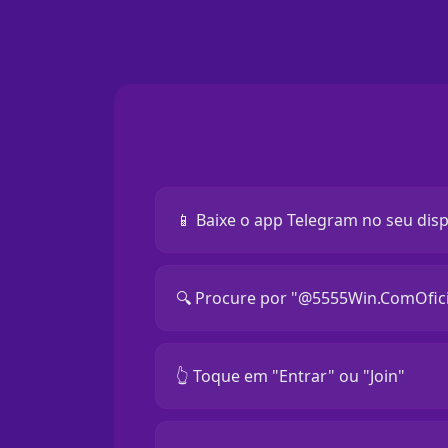
📱 Baixe o app Telegram no seu disp
🔍 Procure por "@5555Win.ComOfici
👆 Toque em "Entrar" ou "Join"