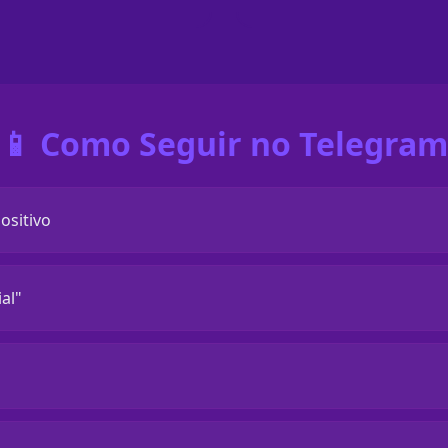
📱 Como Seguir no Telegram
ositivo
al"