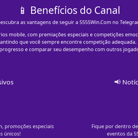
📱 Benefícios do Canal
escubra as vantagens de seguir a 5555Win.Com no Telegr
ários mobile, com premiações especiais e competições emo
 garantindo que você sempre encontre competição adequada
 progresso e comparar seu desempenho com outros jogado
sivos
📢 Notí
m, promoções especiais
Fique por dentro d
s únicos!
eventos da 5