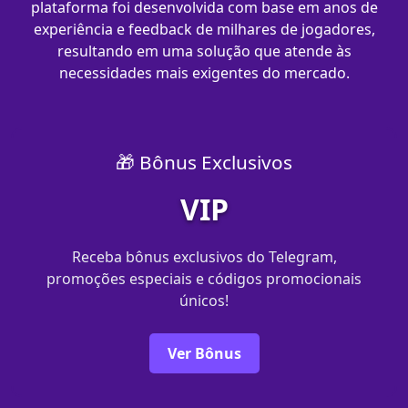
plataforma foi desenvolvida com base em anos de
experiência e feedback de milhares de jogadores,
resultando em uma solução que atende às
necessidades mais exigentes do mercado.
🎁 Bônus Exclusivos
VIP
Receba bônus exclusivos do Telegram,
promoções especiais e códigos promocionais
únicos!
Ver Bônus