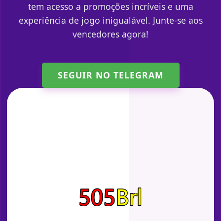
tem acesso a promoções incríveis e uma
experiência de jogo inigualável. Junte-se aos
vencedores agora!
SEGUIR NO TELEGRAM