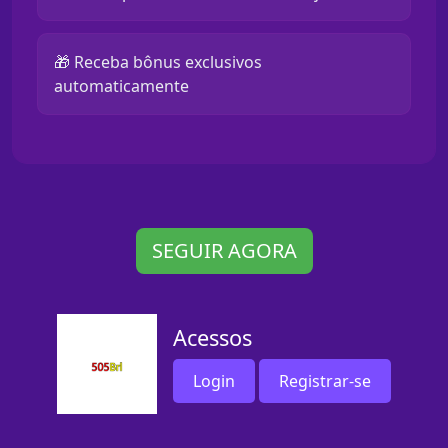
🎁 Receba bônus exclusivos
automaticamente
SEGUIR AGORA
Acessos
Login
Registrar-se