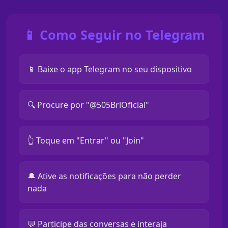
📱 Como Seguir no Telegram
📱 Baixe o app Telegram no seu dispositivo
🔍 Procure por "@505BrlOficial"
👆 Toque em "Entrar" ou "Join"
🔔 Ative as notificações para não perder
nada
💬 Participe das conversas e interaja