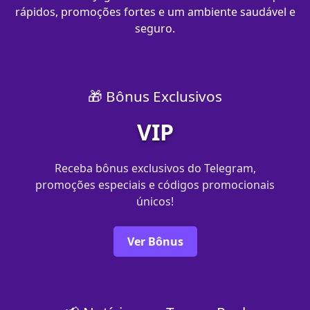
rápidos, promoções fortes e um ambiente saudável e
seguro.
🎁 Bônus Exclusivos
VIP
Receba bônus exclusivos do Telegram,
promoções especiais e códigos promocionais
únicos!
Ver Bônus