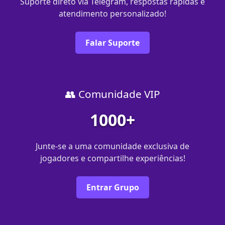
Suporte direto via Telegram, respostas rápidas e
atendimento personalizado!
Falar Suporte
👥 Comunidade VIP
1000+
Junte-se a uma comunidade exclusiva de
jogadores e compartilhe experiências!
Entrar Grupo