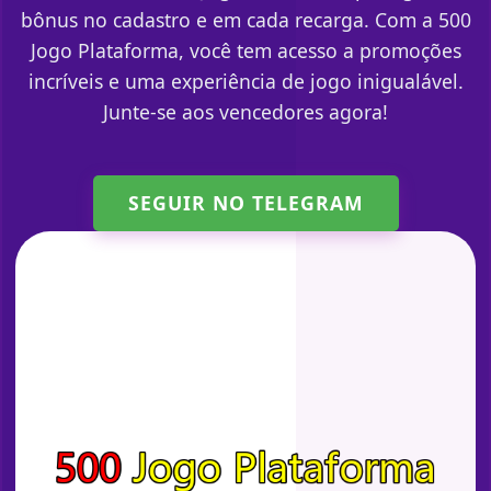
bônus no cadastro e em cada recarga. Com a 500
Jogo Plataforma, você tem acesso a promoções
incríveis e uma experiência de jogo inigualável.
Junte-se aos vencedores agora!
SEGUIR NO TELEGRAM