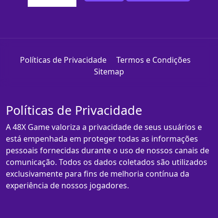
Políticas de Privacidade
Termos e Condições
Sitemap
Políticas de Privacidade
A 48X Game valoriza a privacidade de seus usuários e
está empenhada em proteger todas as informações
pessoais fornecidas durante o uso de nossos canais de
comunicação. Todos os dados coletados são utilizados
exclusivamente para fins de melhoria contínua da
experiência de nossos jogadores.