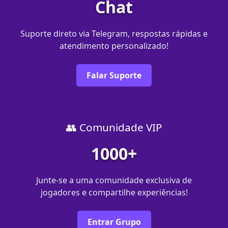
Chat
Suporte direto via Telegram, respostas rápidas e
atendimento personalizado!
Falar Suporte
👥 Comunidade VIP
1000+
Junte-se a uma comunidade exclusiva de
jogadores e compartilhe experiências!
Entrar Grupo