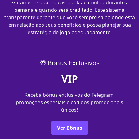
exatamente quanto cashback acumulou durante a
semana e quando será creditado. Este sistema
transparente garante que você sempre saiba onde está
em relação aos seus benefícios e possa planejar sua
estratégia de jogo adequadamente.
🎁 Bônus Exclusivos
VIP
Receba bônus exclusivos do Telegram,
promoções especiais e códigos promocionais
únicos!
Ver Bônus