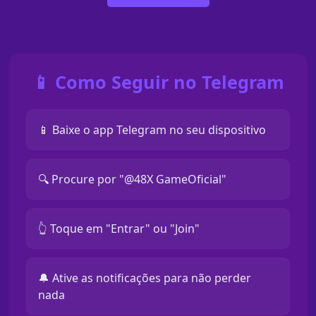
📱 Como Seguir no Telegram
📱 Baixe o app Telegram no seu dispositivo
🔍 Procure por "@48X GameOficial"
👆 Toque em "Entrar" ou "Join"
🔔 Ative as notificações para não perder
nada