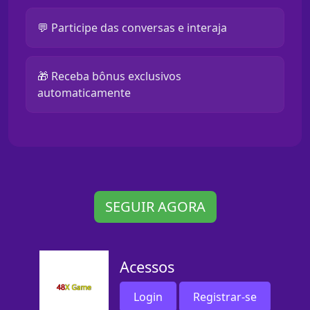
💬 Participe das conversas e interaja
🎁 Receba bônus exclusivos
automaticamente
SEGUIR AGORA
Acessos
Login
Registrar-se