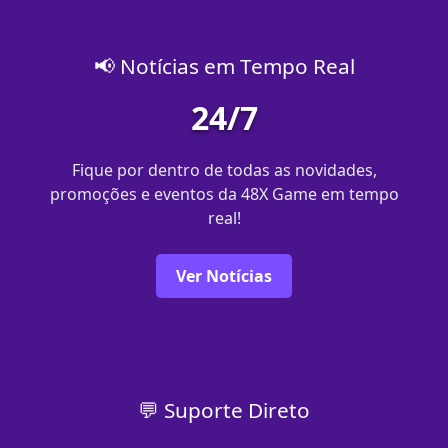
📢 Notícias em Tempo Real
24/7
Fique por dentro de todas as novidades,
promoções e eventos da 48X Game em tempo
real!
Ver Notícias
💬 Suporte Direto