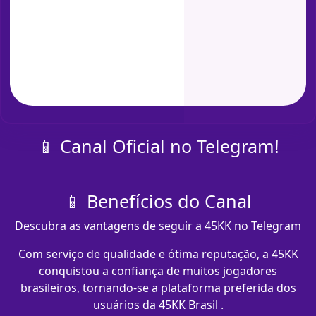
📱 Canal Oficial no Telegram!
📱 Benefícios do Canal
Descubra as vantagens de seguir a 45KK no Telegram
Com serviço de qualidade e ótima reputação, a 45KK
conquistou a confiança de muitos jogadores
brasileiros, tornando-se a plataforma preferida dos
usuários da 45KK Brasil .