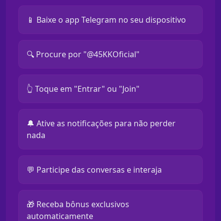
📱 Baixe o app Telegram no seu dispositivo
🔍 Procure por "@45KKOficial"
👆 Toque em "Entrar" ou "Join"
🔔 Ative as notificações para não perder
nada
💬 Participe das conversas e interaja
🎁 Receba bônus exclusivos
automaticamente