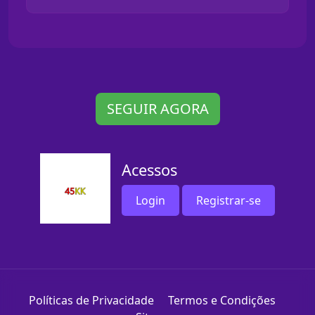
SEGUIR AGORA
Acessos
Login
Registrar-se
Políticas de Privacidade
Termos e Condições