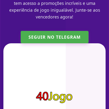
tem acesso a promoções incríveis e uma
experiência de jogo inigualável. Junte-se aos
vencedores agora!
SEGUIR NO TELEGRAM