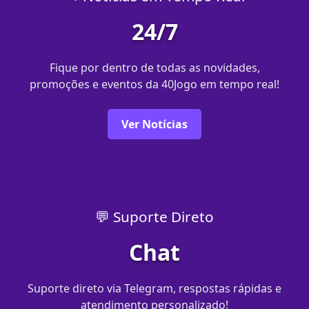
24/7
Fique por dentro de todas as novidades,
promoções e eventos da 40Jogo em tempo real!
Ver Notícias
💬 Suporte Direto
Chat
Suporte direto via Telegram, respostas rápidas e
atendimento personalizado!