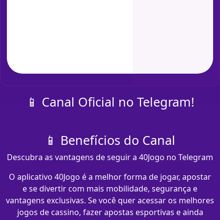
📱 Canal Oficial no Telegram!
📱 Benefícios do Canal
Descubra as vantagens de seguir a 40Jogo no Telegram
O aplicativo 40Jogo é a melhor forma de jogar, apostar
e se divertir com mais mobilidade, segurança e
vantagens exclusivas. Se você quer acessar os melhores
jogos de cassino, fazer apostas esportivas e ainda