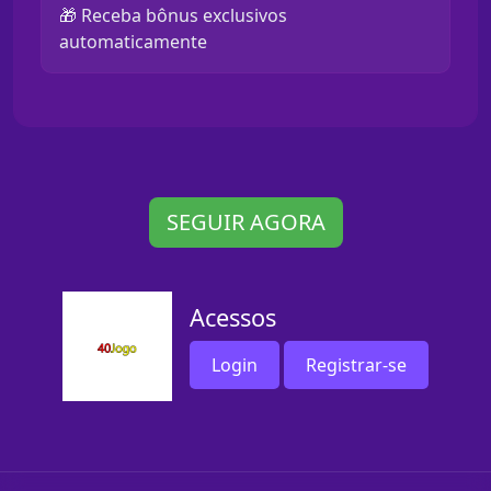
🎁 Receba bônus exclusivos
automaticamente
SEGUIR AGORA
Acessos
Login
Registrar-se