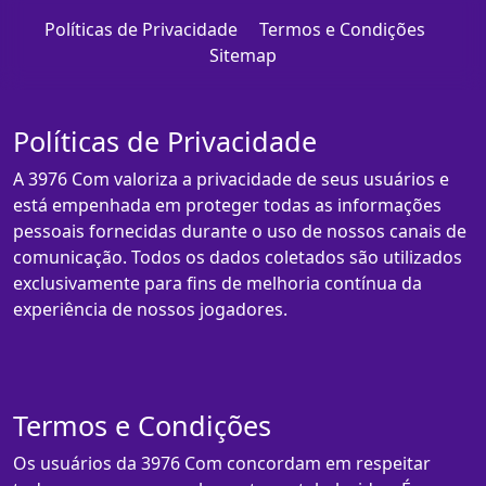
Políticas de Privacidade
Termos e Condições
Sitemap
Políticas de Privacidade
A 3976 Com valoriza a privacidade de seus usuários e
está empenhada em proteger todas as informações
pessoais fornecidas durante o uso de nossos canais de
comunicação. Todos os dados coletados são utilizados
exclusivamente para fins de melhoria contínua da
experiência de nossos jogadores.
Termos e Condições
Os usuários da 3976 Com concordam em respeitar