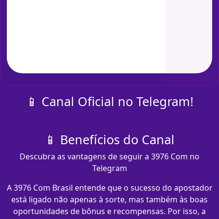
📱 Canal Oficial no Telegram!
📱 Benefícios do Canal
Descubra as vantagens de seguir a 3976 Com no
Telegram
A 3976 Com Brasil entende que o sucesso do apostador
está ligado não apenas à sorte, mas também às boas
oportunidades de bônus e recompensas. Por isso, a