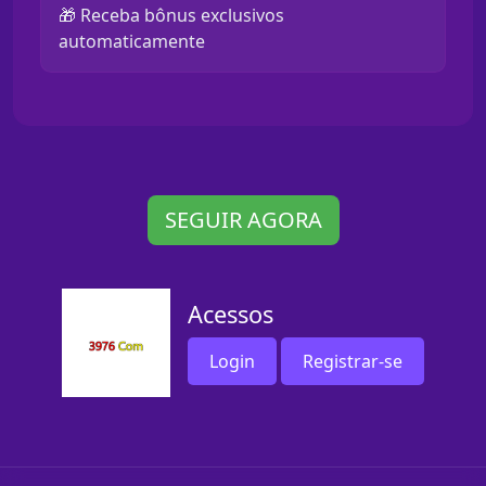
🎁 Receba bônus exclusivos
automaticamente
SEGUIR AGORA
Acessos
Login
Registrar-se