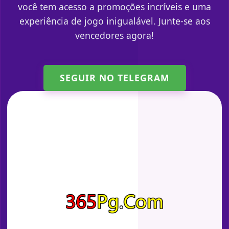
você tem acesso a promoções incríveis e uma
experiência de jogo inigualável. Junte-se aos
vencedores agora!
SEGUIR NO TELEGRAM