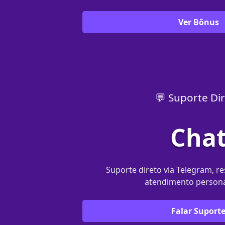
Ver Bônus
💬 Suporte Di
Cha
Suporte direto via Telegram, r
atendimento persona
Falar Suport