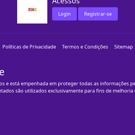
Acessos
Login
Registrar-se
Políticas de Privacidade
Termos e Condições
Sitemap
de
rios e está empenhada em proteger todas as informações p
tados são utilizados exclusivamente para fins de melhoria