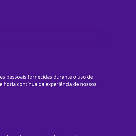
es pessoais fornecidas durante o uso de
elhoria contínua da experiência de nossos