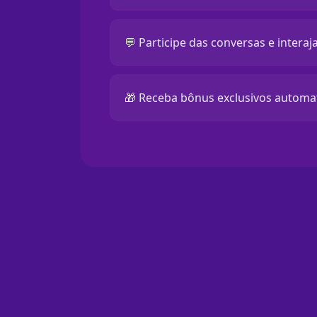
💬 Participe das conversas e interaj
🎁 Receba bônus exclusivos autom