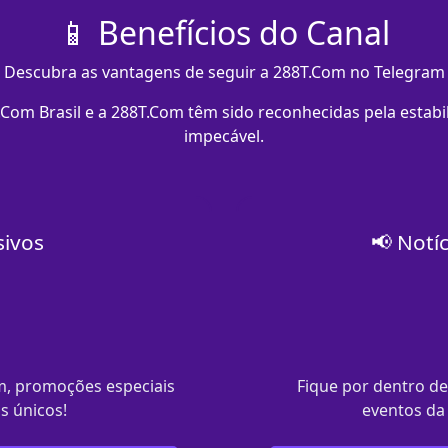
📱 Benefícios do Canal
Descubra as vantagens de seguir a 288T.Com no Telegram
Com Brasil e a 288T.Com têm sido reconhecidas pela estabil
impecável.
sivos
📢 Notí
m, promoções especiais
Fique por dentro d
s únicos!
eventos da