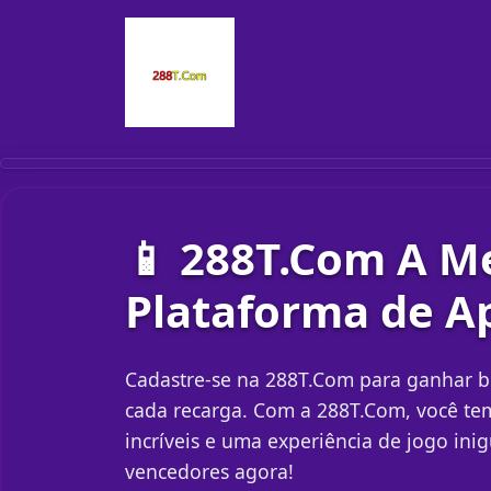
📱 288T.Com A M
Plataforma de A
Cadastre-se na 288T.Com para ganhar b
cada recarga. Com a 288T.Com, você te
incríveis e uma experiência de jogo inig
vencedores agora!