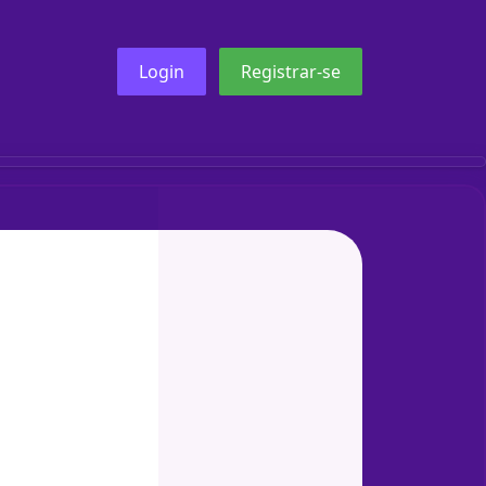
Login
Registrar-se