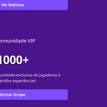
Ver Notícias
Comunidade VIP
1000+
unidade exclusiva de jogadores e
rtilhe experiências!
Entrar Grupo