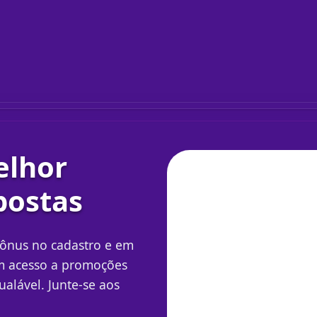
elhor
postas
ônus no cadastro e em
m acesso a promoções
ualável. Junte-se aos