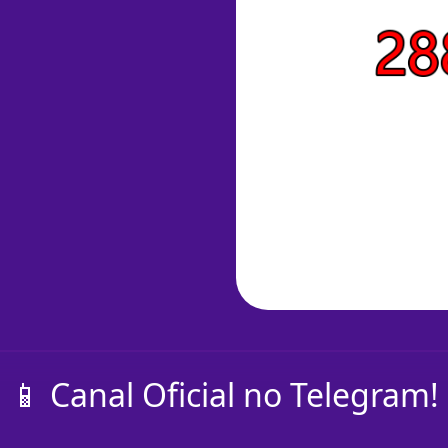
📱 Canal Oficial no Telegram!