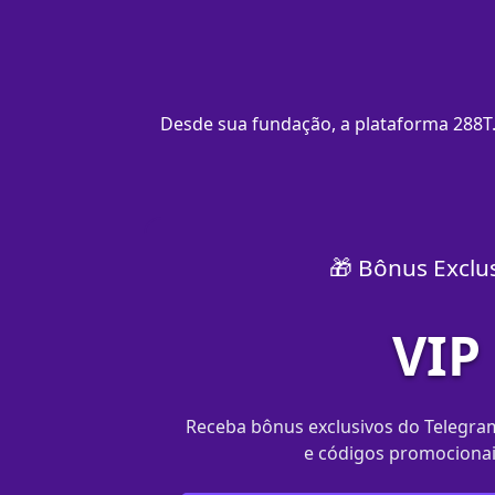
Desde sua fundação, a plataforma 288T.
🎁 Bônus Exclu
VIP
Receba bônus exclusivos do Telegra
e códigos promocionai