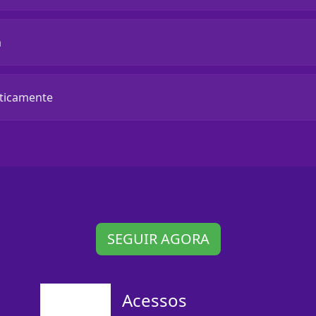
a
aticamente
SEGUIR AGORA
Acessos