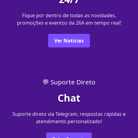
Fique por dentro de todas as novidades,
promoções e eventos da 26A em tempo real!
Ver Notícias
💬 Suporte Direto
Chat
Suporte direto via Telegram, respostas rápidas e
atendimento personalizado!