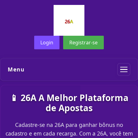
Login
Registrar-se
Menu
📱 26A A Melhor Plataforma
de Apostas
Cadastre-se na 26A para ganhar bônus no
cadastro e em cada recarga. Com a 26A, você tem