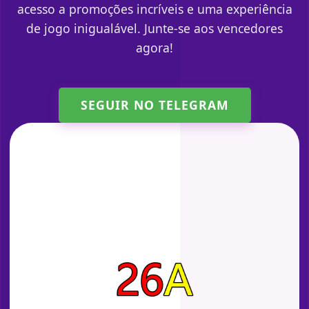
acesso a promoções incríveis e uma experiência
de jogo inigualável. Junte-se aos vencedores
agora!
SEGUIR NO TELEGRAM