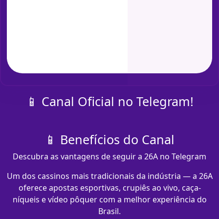
📱 Canal Oficial no Telegram!
📱 Benefícios do Canal
Descubra as vantagens de seguir a 26A no Telegram
Um dos cassinos mais tradicionais da indústria — a 26A
oferece apostas esportivas, crupiês ao vivo, caça-
níqueis e vídeo pôquer com a melhor experiência do
Brasil.