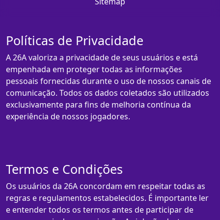
Sitemap
Políticas de Privacidade
A 26A valoriza a privacidade de seus usuários e está
empenhada em proteger todas as informações
pessoais fornecidas durante o uso de nossos canais de
comunicação. Todos os dados coletados são utilizados
exclusivamente para fins de melhoria contínua da
experiência de nossos jogadores.
Termos e Condições
Os usuários da 26A concordam em respeitar todas as
regras e regulamentos estabelecidos. É importante ler
e entender todos os termos antes de participar de