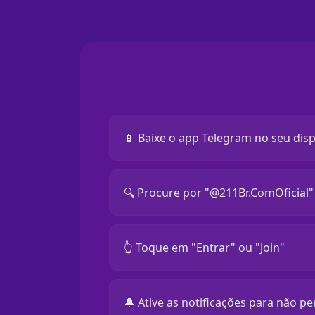
📱 Baixe o app Telegram no seu disp
🔍 Procure por "@211Br.ComOficial"
👆 Toque em "Entrar" ou "Join"
🔔 Ative as notificações para não p