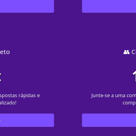
reto
👥 
t
espostas rápidas e
Junte-se a uma com
lizado!
compa
e