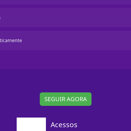
a
aticamente
SEGUIR AGORA
Acessos