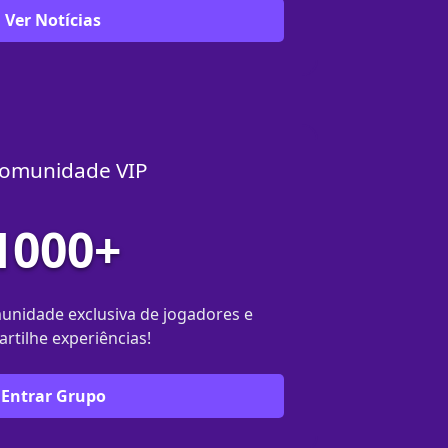
Ver Notícias
Comunidade VIP
1000+
unidade exclusiva de jogadores e
rtilhe experiências!
Entrar Grupo