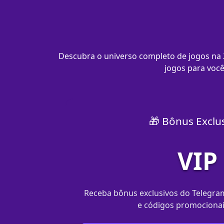
Descubra o universo completo de jogos na 
jogos para você
🎁 Bônus Exclu
VIP
Receba bônus exclusivos do Telegra
e códigos promocionai