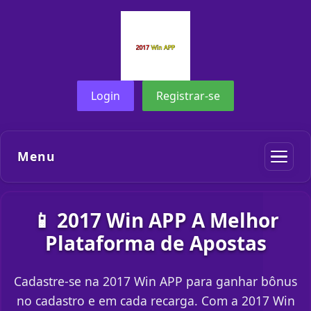
Login
Registrar-se
Menu
📱 2017 Win APP A Melhor
Plataforma de Apostas
Cadastre-se na 2017 Win APP para ganhar bônus
no cadastro e em cada recarga. Com a 2017 Win