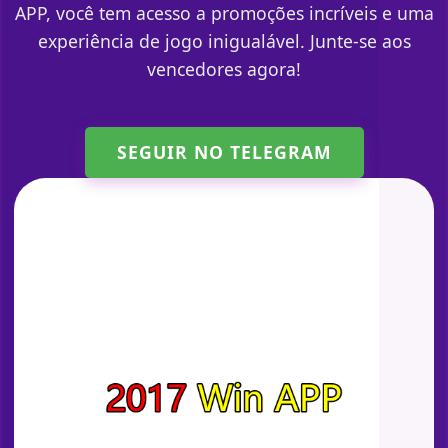
APP, você tem acesso a promoções incríveis e uma
experiência de jogo inigualável. Junte-se aos
vencedores agora!
SEGUIR NO TELEGRAM