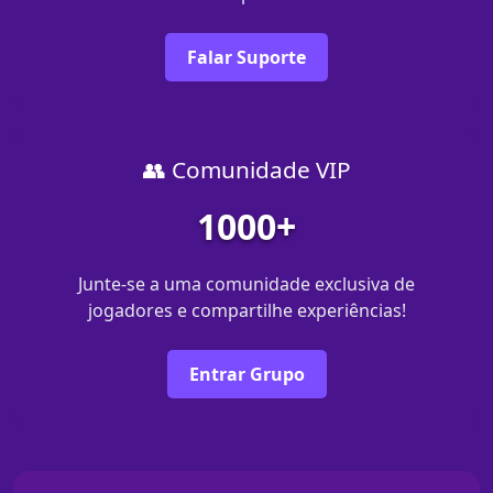
Falar Suporte
👥 Comunidade VIP
1000+
Junte-se a uma comunidade exclusiva de
jogadores e compartilhe experiências!
Entrar Grupo