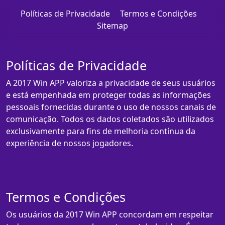
Políticas de Privacidade
Termos e Condições
Sitemap
Políticas de Privacidade
A 2017 Win APP valoriza a privacidade de seus usuários
e está empenhada em proteger todas as informações
pessoais fornecidas durante o uso de nossos canais de
comunicação. Todos os dados coletados são utilizados
exclusivamente para fins de melhoria contínua da
experiência de nossos jogadores.
Termos e Condições
Os usuários da 2017 Win APP concordam em respeitar