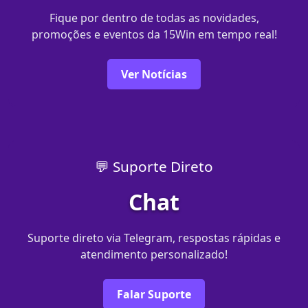
Fique por dentro de todas as novidades,
promoções e eventos da 15Win em tempo real!
Ver Notícias
💬 Suporte Direto
Chat
Suporte direto via Telegram, respostas rápidas e
atendimento personalizado!
Falar Suporte