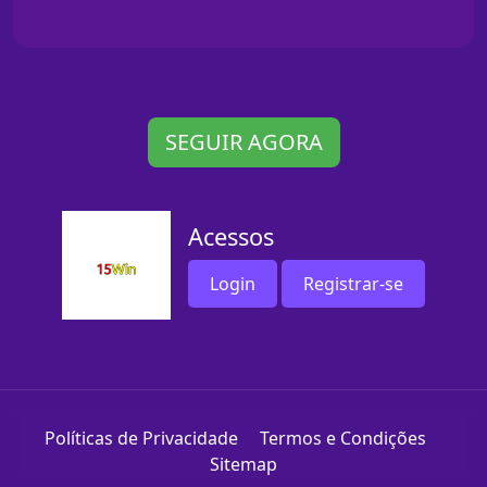
SEGUIR AGORA
Acessos
Login
Registrar-se
Políticas de Privacidade
Termos e Condições
Sitemap