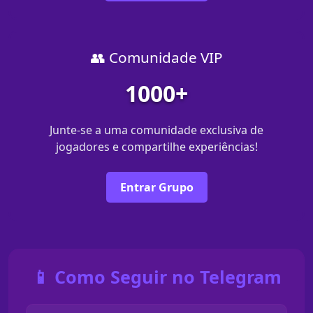
👥 Comunidade VIP
1000+
Junte-se a uma comunidade exclusiva de
jogadores e compartilhe experiências!
Entrar Grupo
📱 Como Seguir no Telegram