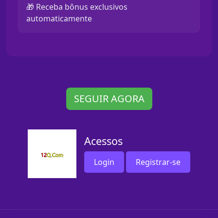
🎁 Receba bônus exclusivos
automaticamente
SEGUIR AGORA
Acessos
Login
Registrar-se