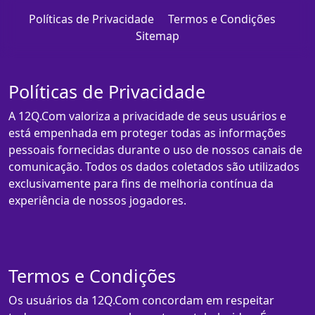
Políticas de Privacidade
Termos e Condições
Sitemap
Políticas de Privacidade
A 12Q.Com valoriza a privacidade de seus usuários e
está empenhada em proteger todas as informações
pessoais fornecidas durante o uso de nossos canais de
comunicação. Todos os dados coletados são utilizados
exclusivamente para fins de melhoria contínua da
experiência de nossos jogadores.
Termos e Condições
Os usuários da 12Q.Com concordam em respeitar