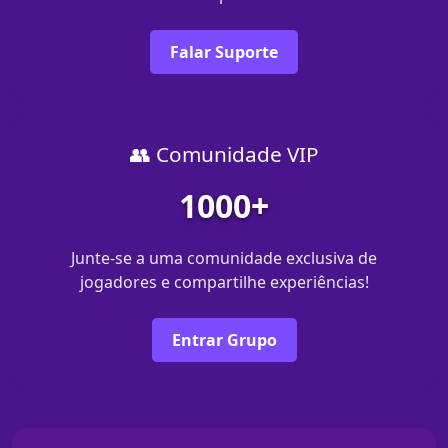
Falar Suporte
👥 Comunidade VIP
1000+
Junte-se a uma comunidade exclusiva de
jogadores e compartilhe experiências!
Entrar Grupo