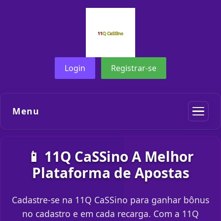
Login
Registrar-se
Menu
📱 11Q CaSSino A Melhor
Plataforma de Apostas
Cadastre-se na 11Q CaSSino para ganhar bônus
no cadastro e em cada recarga. Com a 11Q