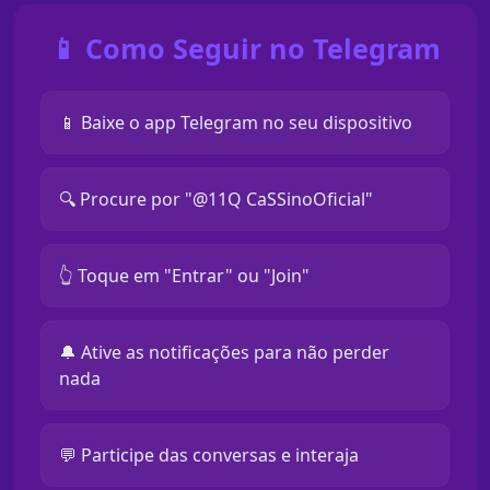
📱 Como Seguir no Telegram
📱 Baixe o app Telegram no seu dispositivo
🔍 Procure por "@11Q CaSSinoOficial"
👆 Toque em "Entrar" ou "Join"
🔔 Ative as notificações para não perder
nada
💬 Participe das conversas e interaja