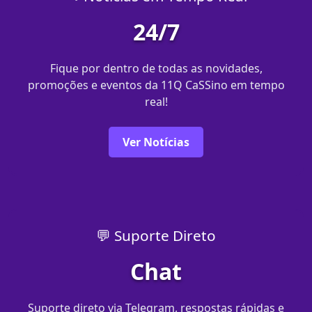
24/7
Fique por dentro de todas as novidades,
promoções e eventos da 11Q CaSSino em tempo
real!
Ver Notícias
💬 Suporte Direto
Chat
Suporte direto via Telegram, respostas rápidas e