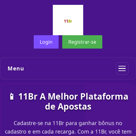
Login
Registrar-se
Menu
📱 11Br A Melhor Plataforma
de Apostas
Cadastre-se na 11Br para ganhar bônus no
cadastro e em cada recarga. Com a 11Br, você tem