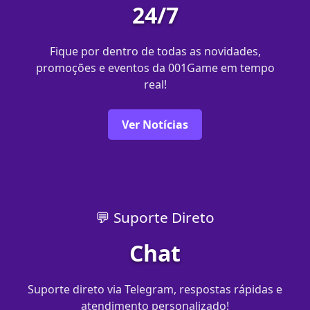
24/7
Fique por dentro de todas as novidades,
promoções e eventos da 001Game em tempo
real!
Ver Notícias
💬 Suporte Direto
Chat
Suporte direto via Telegram, respostas rápidas e
atendimento personalizado!